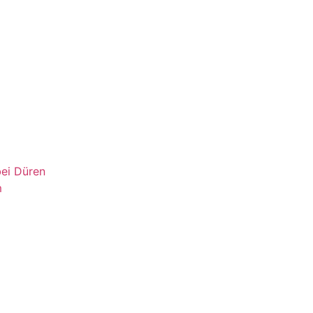
bei Düren
m