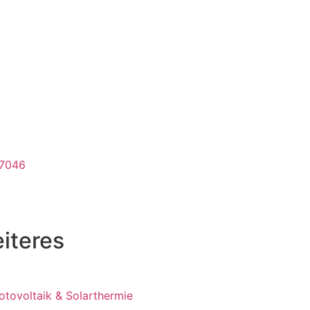
67046
iteres
otovoltaik & Solarthermie