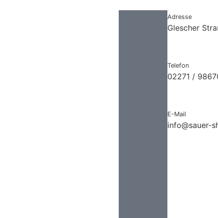
Adresse
Glescher Str
Telefon
02271 / 986
E-Mail
info@sauer-s