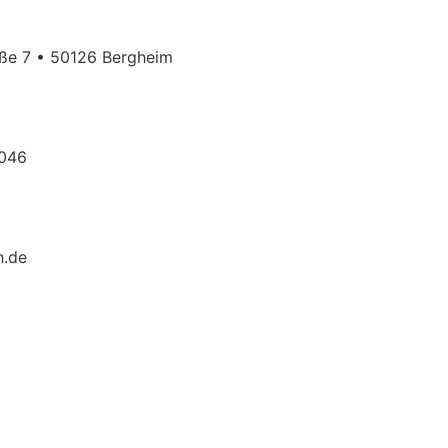
aße 7 • 50126 Bergheim
7046
h.de