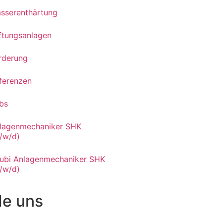
sserenthärtung
ftungsanlagen
rderung
ferenzen
bs
lagenmechaniker SHK
/w/d)
ubi Anlagenmechaniker SHK
/w/d)
Ie uns