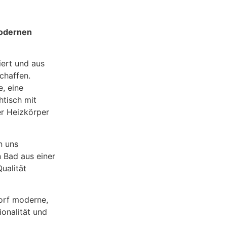
modernen
iert und aus
chaffen.
, eine
tisch mit
er Heizkörper
n uns
n Bad aus einer
ualität
dorf moderne,
onalität und