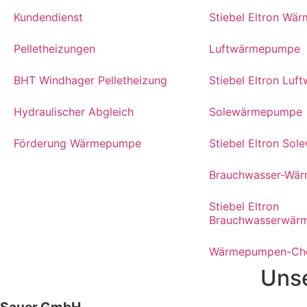
Kundendienst
Stiebel Eltron W
Pelletheizungen
Luftwärmepumpe
BHT Windhager Pelletheizung
Stiebel Eltron Lu
Hydraulischer Abgleich
Solewärmepumpe
Förderung Wärmepumpe
Stiebel Eltron So
Brauchwasser-Wä
Stiebel Eltron
Brauchwasserwär
Wärmepumpen-Ch
Unse
Sauer GmbH