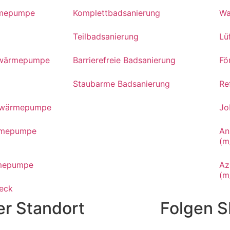
ärmepumpe
Komplettbadsanierung
Wa
Teilbadsanierung
Lü
ftwärmepumpe
Barrierefreie Badsanierung
Fö
Staubarme Badsanierung
Re
lewärmepumpe
Jo
rmepumpe
An
(m
mepumpe
Az
(m
eck
r Standort
Folgen S