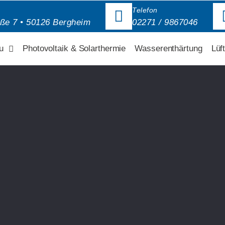
Telefon
aße 7 • 50126 Bergheim
02271 / 9867046
u
Photovoltaik & Solarthermie
Wasserenthärtung
Lüf