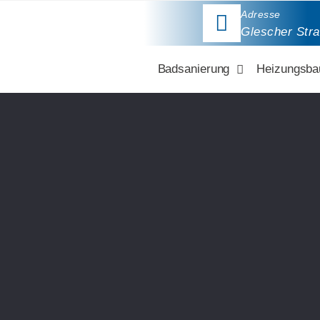
Adresse
Glescher Str
Badsanierung
Heizungsba