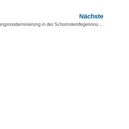
Nächste
Heizungsmodernisierung in der Schornsteinfegerinnung Köln mit Luftwärmepumpe und Pelletheizung