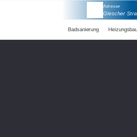
Adresse
Glescher Str
Badsanierung
Heizungsba