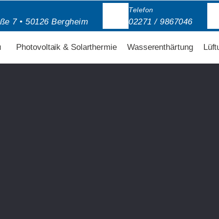
Telefon
aße 7 • 50126 Bergheim
02271 / 9867046
u
Photovoltaik & Solarthermie
Wasserenthärtung
Lüft